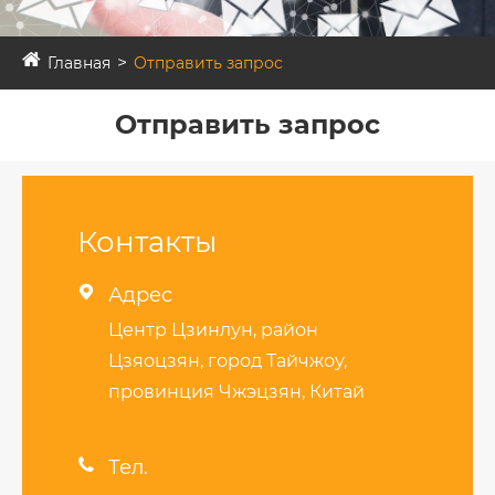
Главная
Отправить запрос
Отправить запрос
Контакты

Адрес
Центр Цзинлун, район
Цзяоцзян, город Тайчжоу,
провинция Чжэцзян, Китай

Тел.