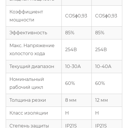
Коэффициент
COSɸ0,93
COSɸ0,93
мощности
Эффективность
85%
85%
Макс. Напряжение
254В
254В
холостого хода
Текущий диапазон
10-30А
10-40А
Номинальный
60%
60%
рабочий цикл
Толщина резки
8 мм
12 мм
Класс изоляции
H
H
Степень защиты
IP21S
IP21S