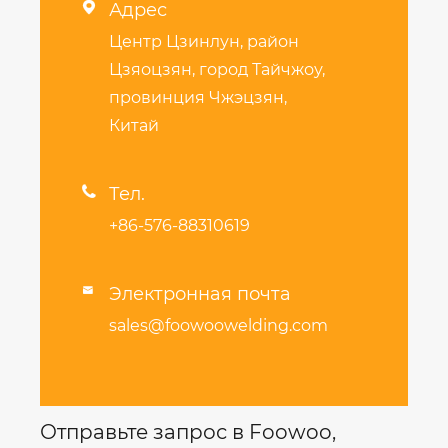

Адрес
Центр Цзинлун, район
Цзяоцзян, город Тайчжоу,
провинция Чжэцзян,
Китай

Тел.
+86-576-88310619
Электронная почта

sales@foowoowelding.com
Отправьте запрос в Foowoo,