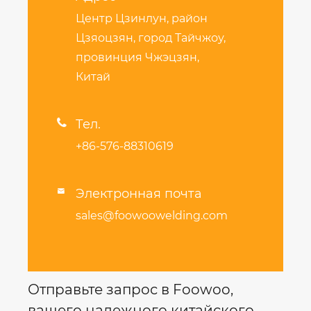
Центр Цзинлун, район
Цзяоцзян, город Тайчжоу,
провинция Чжэцзян,
Китай

Тел.
+86-576-88310619
Электронная почта

sales@foowoowelding.com
Отправьте запрос в Foowoo,
вашего надежного китайского